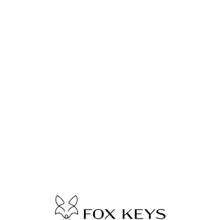
Lo
adi
n