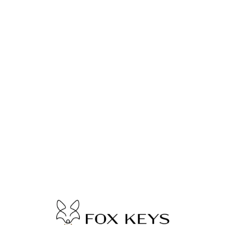
Lo
adi
n