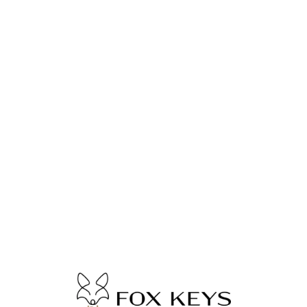
Lo
adi
n