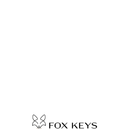
Lo
adi
n