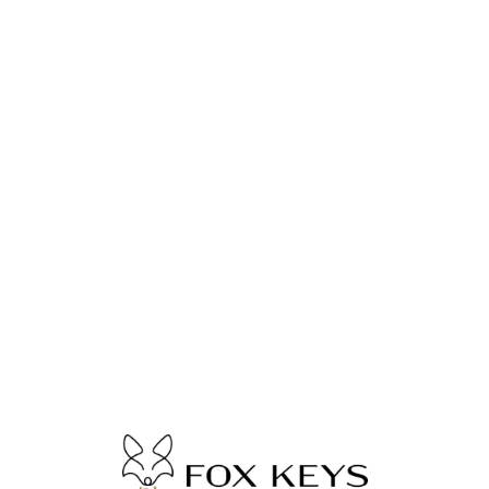
Lo
adi
n