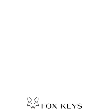
Lo
adi
n